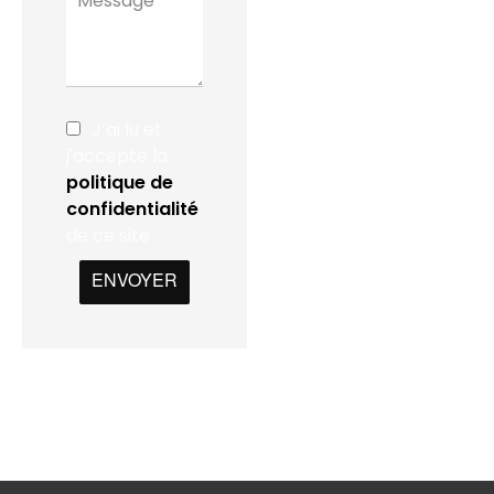
J’ai lu et
j'accepte la
politique de
confidentialité
de ce site
ENVOYER