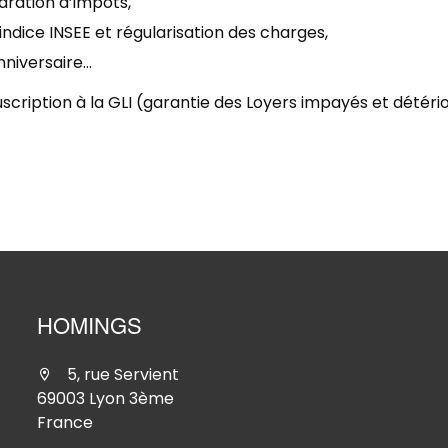
laration d’impôts,
indice INSEE et régularisation des charges,
nniversaire…
cription à la GLI (garantie des Loyers impayés et détério
HOMINGS
5, rue Servient
69003 Lyon 3ème
France